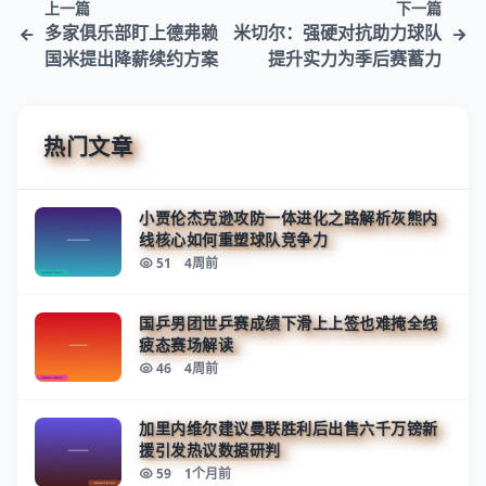
上一篇
下一篇
多家俱乐部盯上德弗赖
米切尔：强硬对抗助力球队
国米提出降薪续约方案
提升实力为季后赛蓄力
热门文章
小贾伦杰克逊攻防一体进化之路解析灰熊内
线核心如何重塑球队竞争力
51
4周前
国乒男团世乒赛成绩下滑上上签也难掩全线
疲态赛场解读
46
4周前
加里内维尔建议曼联胜利后出售六千万镑新
援引发热议数据研判
59
1个月前