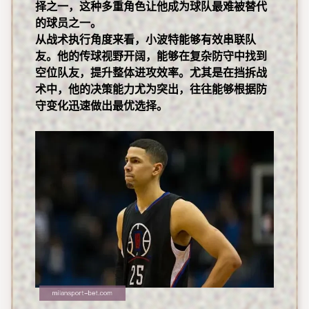
择之一，这种多重角色让他成为球队最难被替代
的球员之一。
从战术执行角度来看，小波特能够有效串联队
友。他的传球视野开阔，能够在复杂防守中找到
空位队友，提升整体进攻效率。尤其是在挡拆战
术中，他的决策能力尤为突出，往往能够根据防
守变化迅速做出最优选择。