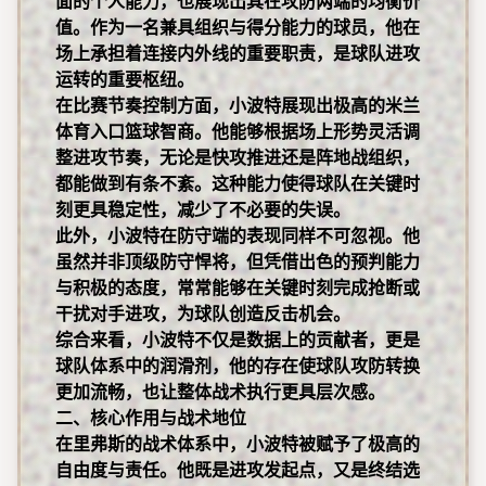
面的个人能力，也展现出其在攻防两端的均衡价
值。作为一名兼具组织与得分能力的球员，他在
场上承担着连接内外线的重要职责，是球队进攻
运转的重要枢纽。
在比赛节奏控制方面，小波特展现出极高的
米兰
体育入口
篮球智商。他能够根据场上形势灵活调
整进攻节奏，无论是快攻推进还是阵地战组织，
都能做到有条不紊。这种能力使得球队在关键时
刻更具稳定性，减少了不必要的失误。
此外，小波特在防守端的表现同样不可忽视。他
虽然并非顶级防守悍将，但凭借出色的预判能力
与积极的态度，常常能够在关键时刻完成抢断或
干扰对手进攻，为球队创造反击机会。
综合来看，小波特不仅是数据上的贡献者，更是
球队体系中的润滑剂，他的存在使球队攻防转换
更加流畅，也让整体战术执行更具层次感。
二、核心作用与战术地位
在里弗斯的战术体系中，小波特被赋予了极高的
自由度与责任。他既是进攻发起点，又是终结选