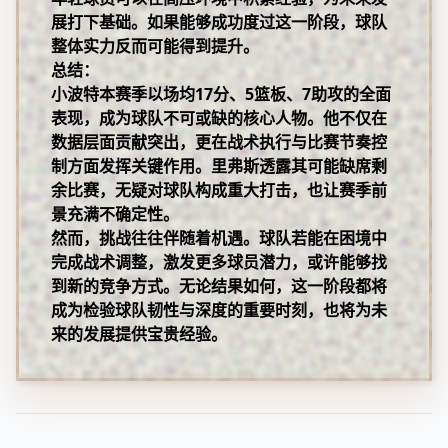
展打下基础。如果能够成功度过这一阶段，球队
整体实力反而可能得到提升。
总结：
小波特本赛季以场均17分、5篮板、7助攻的全面
表现，成为球队不可或缺的核心人物。他不仅在
数据层面贡献突出，更在战术执行与比赛节奏控
制方面发挥关键作用。里弗斯透露其可能缺席剩
余比赛，无疑对球队构成重大打击，也让赛季前
景充满不确定性。
然而，挑战往往伴随着机遇。球队若能在困境中
完成战术调整，激发更多球员潜力，或许能够找
到新的竞争方式。无论结果如何，这一阶段都将
成为检验球队韧性与深度的重要时刻，也将为未
来的发展提供宝贵经验。