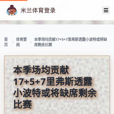
首
体育要
本季场均贡献17+5+7里弗斯透露小波特或将缺
>
>
页
闻
席剩余比赛
本季场均贡献
17+5+7里弗斯透露
小波特或将缺席剩余
比赛