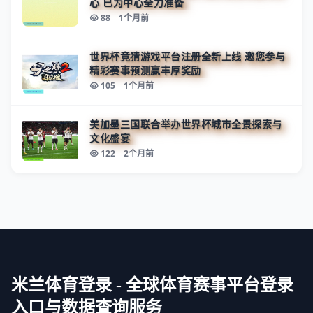
心 已为中心全力准备
88
1个月前
世界杯竞猜游戏平台注册全新上线 邀您参与
精彩赛事预测赢丰厚奖励
105
1个月前
美加墨三国联合举办世界杯城市全景探索与
文化盛宴
122
2个月前
米兰体育登录 - 全球体育赛事平台登录
入口与数据查询服务