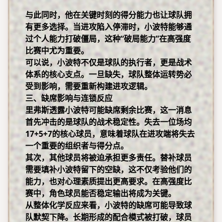
与此同时，他在关键时刻的得分能力也让球队拥
有更多选择。当进攻陷入停滞时，小波特能够通
过个人能力打破僵局，这种“破局能力”在高强度
比赛中尤为重要。
可以说，小波特不仅是球队的执行者，更是战术
体系的核心支点。一旦缺失，球队整体运转势必
受到影响，需要重新构建进攻逻辑。
三、缺席影响与连锁反应
里弗斯透露小波特可能缺席剩余比赛，这一消息
首先冲击的是球队的战术稳定性。失去一位场均
17+5+7的核心球员，意味着球队在进攻端将失去
一个重要的组织者与得分点。
其次，其他球员将被迫承担更多责任。替补球员
需要填补小波特留下的空缺，这不仅考验他们的
能力，也对心理素质提出更高要求。在高强度比
赛中，角色球员能否稳定输出将成为关键。
从整体化学反应来看，小波特的缺席可能导致球
队默契下降。长期形成的配合模式被打破，球员