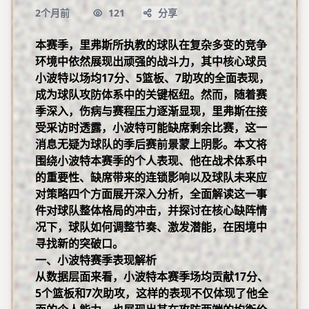
2个月前
121
分享
本赛季，里弗斯所执教的球队在复杂多变的竞争
环境中依然展现出顽强的战斗力，其中核心球员
小波特以场均17分、5篮板、7助攻的全面表现，
成为球队攻防体系中的关键枢纽。然而，随着赛
季深入，伤病与赛程压力逐渐显现，里弗斯在接
受采访时透露，小波特可能缺席剩余比赛，这一
消息无疑为球队的季后赛前景蒙上阴影。本文将
围绕小波特本赛季的个人表现、他在战术体系中
的重要性、缺席带来的连锁影响以及球队未来应
对策略四个方面展开深入分析，全面解读这一事
件对球队整体格局的冲击，并探讨在核心缺阵情
况下，球队如何调整节奏、激发潜能，在困境中
寻找新的突破口。
一、小波特赛季表现解析
从数据层面来看，小波特本赛季场均贡献17分、
5个篮板和7次助攻，这样的表现不仅体现了他全