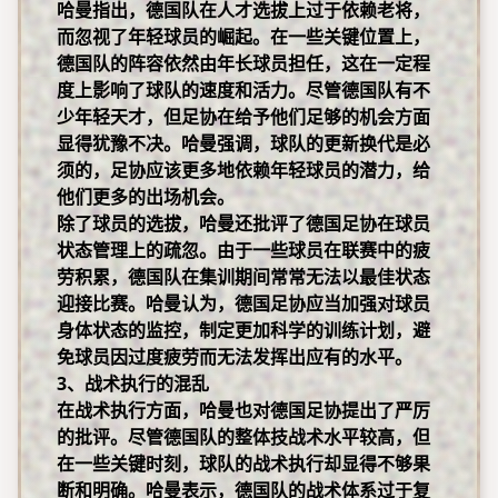
哈曼指出，德国队在人才选拔上过于依赖老将，
而忽视了年轻球员的崛起。在一些关键位置上，
德国队的阵容依然由年长球员担任，这在一定程
度上影响了球队的速度和活力。尽管德国队有不
少年轻天才，但足协在给予他们足够的机会方面
显得犹豫不决。哈曼强调，球队的更新换代是必
须的，足协应该更多地依赖年轻球员的潜力，给
他们更多的出场机会。
除了球员的选拔，哈曼还批评了德国足协在球员
状态管理上的疏忽。由于一些球员在联赛中的疲
劳积累，德国队在集训期间常常无法以最佳状态
迎接比赛。哈曼认为，德国足协应当加强对球员
身体状态的监控，制定更加科学的训练计划，避
免球员因过度疲劳而无法发挥出应有的水平。
3、战术执行的混乱
在战术执行方面，哈曼也对德国足协提出了严厉
的批评。尽管德国队的整体技战术水平较高，但
在一些关键时刻，球队的战术执行却显得不够果
断和明确。哈曼表示，德国队的战术体系过于复