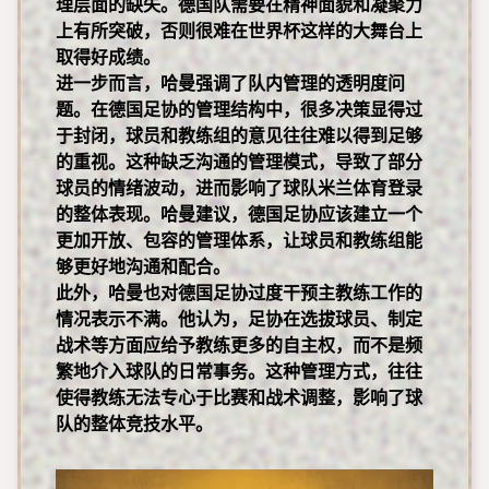
理层面的缺失。德国队需要在精神面貌和凝聚力
上有所突破，否则很难在世界杯这样的大舞台上
取得好成绩。
进一步而言，哈曼强调了队内管理的透明度问
题。在德国足协的管理结构中，很多决策显得过
于封闭，球员和教练组的意见往往难以得到足够
的重视。这种缺乏沟通的管理模式，导致了部分
球员的情绪波动，进而影响了球队
米兰体育登录
的整体表现。哈曼建议，德国足协应该建立一个
更加开放、包容的管理体系，让球员和教练组能
够更好地沟通和配合。
此外，哈曼也对德国足协过度干预主教练工作的
情况表示不满。他认为，足协在选拔球员、制定
战术等方面应给予教练更多的自主权，而不是频
繁地介入球队的日常事务。这种管理方式，往往
使得教练无法专心于比赛和战术调整，影响了球
队的整体竞技水平。