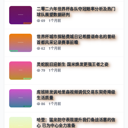
二零二六年世界杯各队夺冠赔率分析及热门
球队展望数据研判
69
1个月前
世界杯城市探秘费城日记希腊语命名的曾经
首都风采记录赛事前瞻
62
1个月前
灵蛇脱旧迎新生 国米焕发更强王者之姿
79
1个月前
库班转发讽哈里森视频调侃交易东契奇降级
生活质量
86
1个月前
哈登：猛龙防守表现提升我们备战活塞的信
心 已为中心全力准备