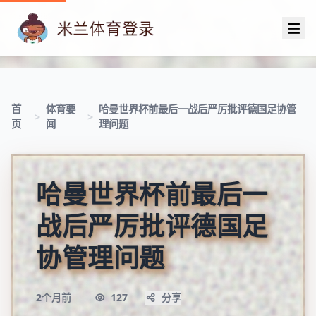
首
体育要
哈曼世界杯前最后一战后严厉批评德国足协管
>
>
页
闻
理问题
哈曼世界杯前最后一
战后严厉批评德国足
协管理问题
2个月前
127
分享