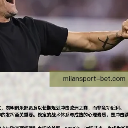
克，表明俱乐部愿意以长期规划冲击欧洲之巅，而非急功近利。
中的发挥至关重要。稳定的战术体系与成熟的心理素质，是冲击