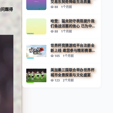
交易东契奇降级生活质量
88
1个月前
类问题得
哈登：猛龙防守表现提升我
们备战活塞的信心 已为中心
全力准备
88
1个月前
世界杯竞猜游戏平台注册全
新上线 邀您参与精彩赛事预
测赢丰厚奖励
105
1个月前
美加墨三国联合举办世界杯
城市全景探索与文化盛宴
123
2个月前