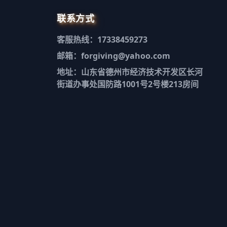
联系方式
客服热线：17338459273
邮箱：forgiving@yahoo.com
地址：山东省德州市经济技术开发区长河
街道办事处国防路1001号2号楼213房间