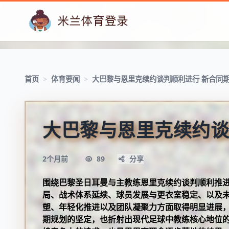
首页
>
体育要闻
>
大巴黎与恩里克续约谈判顺利进行 新合同期至
大巴黎与恩里克续约谈判
2个月前
89
分享
围绕巴黎圣日耳曼与主教练恩里克续约谈判顺利推进
局、战术体系延续、球员发展与更衣室稳定、以及
塑、年轻化推进以及团队凝聚力方面取得明显进展
期规划的坚定，也折射出现代足球中教练核心地位