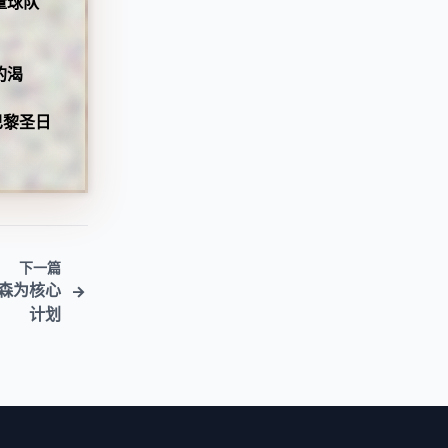
量球队
的渴
巴黎圣日
下一篇
森为核心
计划