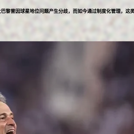
大巴黎曾因球星地位问题产生分歧，而如今通过制度化管理，这