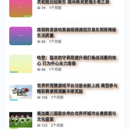
灵蛇脱旧迎新生 国米焕发更强王者之姿
79
1个月前
库班转发讽哈里森视频调侃交易东契奇降级
生活质量
86
1个月前
哈登：猛龙防守表现提升我们备战活塞的信
心 已为中心全力准备
88
1个月前
世界杯竞猜游戏平台注册全新上线 邀您参与
精彩赛事预测赢丰厚奖励
105
1个月前
美加墨三国联合举办世界杯城市全景探索与
文化盛宴
122
2个月前