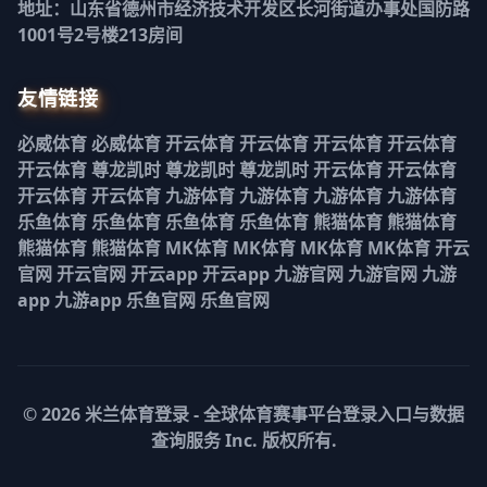
地址：山东省德州市经济技术开发区长河街道办事处国防路
1001号2号楼213房间
友情链接
必威体育
必威体育
开云体育
开云体育
开云体育
开云体育
开云体育
尊龙凯时
尊龙凯时
尊龙凯时
开云体育
开云体育
开云体育
开云体育
九游体育
九游体育
九游体育
九游体育
乐鱼体育
乐鱼体育
乐鱼体育
乐鱼体育
熊猫体育
熊猫体育
熊猫体育
熊猫体育
MK体育
MK体育
MK体育
MK体育
开云
官网
开云官网
开云app
开云app
九游官网
九游官网
九游
app
九游app
乐鱼官网
乐鱼官网
© 2026
米兰体育登录 - 全球体育赛事平台登录入口与数据
查询服务
Inc. 版权所有.