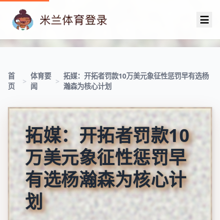
首
体育要
拓媒：开拓者罚款10万美元象征性惩罚早有选杨
>
>
页
闻
瀚森为核心计划
拓媒：开拓者罚款10
万美元象征性惩罚早
有选杨瀚森为核心计
划