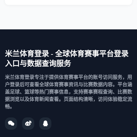
米兰体育登录 - 全球体育赛事平台登录
入口与数据查询服务
米兰体育登录专注于提供体育赛事平台的账号访问服务，用
户登录后可查看全球体育赛事资讯与比赛数据内容。平台涵
盖足球、篮球等热门赛事信息，支持赛事赛程查询、比赛数
据浏览以及体育新闻查看。页面结构清晰，访问体验稳定流
畅。