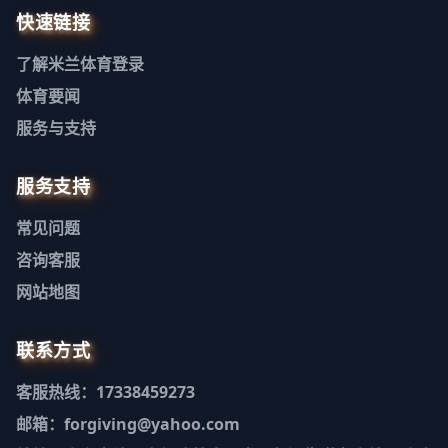
快速链接
了解
米兰体育登录
体育要闻
服务与支持
服务支持
常见问题
咨询客服
网站地图
联系方式
客服热线：17338459273
邮箱：forgiving@yahoo.com