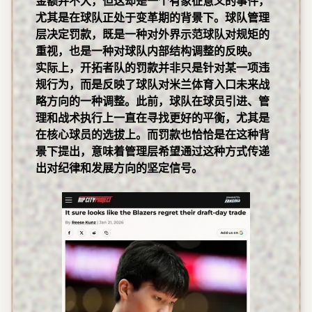
金额并不大，但这却是一个有象征意义的事件，
尤其是在球队正处于变革期的背景下。球队管理
层决定罚款，既是一种对外界示范球队对规矩的
重视，也是一种对球队内部结构调整的反映。
实际上，开拓者队的罚款并非只是针对某一项违
规行为，而是反映了球队对
米兰体育入口
未来战
略方向的一种调整。此前，球队在球员引进、管
理和战术执行上一直在寻找更好的平衡，尤其是
在核心球员的选拔上。而罚款也恰恰是在这种背
景下提出，意味着管理层希望通过这种方式传递
出对纪律和发展方向的坚定信号。